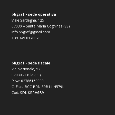
bbgraf • sede operativa
Viale Sardegna, 125
07030 – Santa Maria Coghinas (SS)
info.bbgraf@gmail.com
+39 345 0178878
bbgraf • sede fiscale
Via Nazionale, 52
07030 - Erula (SS)
P.iva: 02786160909
C. Fisc.: BCC BRN 89B14 H579L
Cod. SDI: KRRH6B9