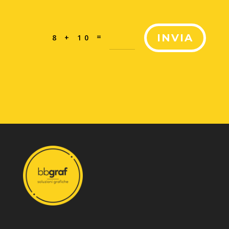
=
INVIA
8 + 10